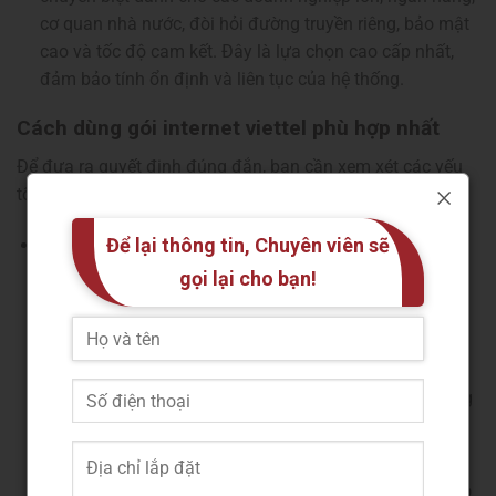
cơ quan nhà nước, đòi hỏi đường truyền riêng, bảo mật
cao và tốc độ cam kết. Đây là lựa chọn cao cấp nhất,
đảm bảo tính ổn định và liên tục của hệ thống.
Cách dùng gói internet viettel ​phù hợp nhất
Để đưa ra quyết định đúng đắn, bạn cần xem xét các yếu
tố sau:
Để lại thông tin, Chuyên viên sẽ
Nhu cầu sử dụng:
Nếu bạn chỉ sử dụng internet để lướt web, đọc báo,
gọi lại cho bạn!
xem YouTube thông thường: Gói cước từ 100 Mbps
– 150 Mbps là đủ.
Nếu bạn thường xuyên xem phim 4K, chơi game
online, livestream, hoặc nhà có nhiều người sử dụng
đồng thời: Nên chọn gói từ 200 Mbps trở lên.
Nếu bạn làm việc tại nhà, cần tốc độ
upload/download cao: Hãy xem xét các gói cước có