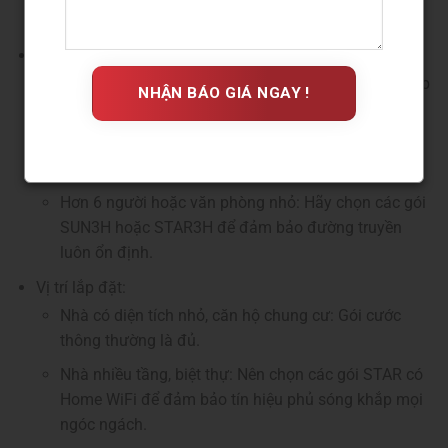
tốc độ không giới hạn hoặc có cam kết quốc tế.
Số lượng người dùng và thiết bị:
1-3 người: Gói SUN1H hoặc STAR1H là lựa chọn hợp
lý.
4-6 người: Gói SUN2H hoặc STAR2H sẽ đảm bảo
mọi người đều có trải nghiệm internet tốt.
Hơn 6 người hoặc văn phòng nhỏ: Hãy chọn các gói
SUN3H hoặc STAR3H để đảm bảo đường truyền
luôn ổn định.
Vị trí lắp đặt:
Nhà có diện tích nhỏ, căn hộ chung cư: Gói cước
thông thường là đủ.
Nhà nhiều tầng, biệt thự: Nên chọn các gói STAR có
Home WiFi để đảm bảo tín hiệu phủ sóng khắp mọi
ngóc ngách.