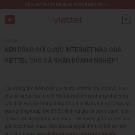
Chuyển
ADD ANYTHING HERE OR JUST REMOVE IT...
đến
nội
0
dung
TIN TỨC
NÊN DÙNG GÓI CƯỚC INTERNET NÀO CỦA
VIETTEL CHO CÁ NHÂN DOANH NGHIỆP?
Bạn đang tìm kiếm một gói cước internet phù hợp với nhu
cầu sử dụng của mình? Viettel, một trong những nhà cung
cấp dịch vụ viễn thông hàng đầu Việt Nam, với hạ tầng cáp
quang rộng khắp, tốc độ ổn định và giá cả cạnh tranh, luôn
là một lựa chọn đáng cân nhắc. Tuy nhiên, giữa vô vàn các
gói cước khác nhau, việc đưa ra quyết định có thể trở nên
khó khăn. Vậy,
nên dùng gói cước internet nào của