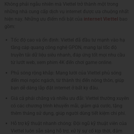
Không phải ngẫu nhiên mà Viettel trở thành một trong
những nhà cung cấp dịch vụ internet được ưa chuộng nhất
hiện nay. Những ưu điểm nổi bật của
internet Viettel
bao
gồm:
Tốc độ cao và ổn định: Viettel đã đầu tư mạnh vào hạ
tầng cáp quang công nghệ GPON, mang lại tốc độ
truyền tải dữ liệu siêu nhanh, đáp ứng tốt mọi nhu cầu
từ lướt web, xem phim 4K đến chơi game online.
Phủ sóng rộng khắp: Mạng lưới của Viettel phủ sóng
đến mọi ngóc ngách, từ thành thị đến nông thôn, giúp
bạn dễ dàng lắp đặt internet ở bất kỳ đâu.
Giá cả phải chăng và nhiều ưu đãi: Viettel thường xuyên
có các chương trình khuyến mãi, giảm giá cước, tặng
thêm tháng sử dụng, giúp người dùng tiết kiệm chi phí.
Hỗ trợ kỹ thuật nhanh chóng: Đội ngũ kỹ thuật viên của
Viettel luôn sẵn sàng hỗ trợ, xử lý sự cố kịp thời, đảm