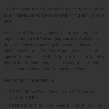
Đối với cá nhân, bạn chỉ cần chuẩn bị CMND/CCCD. Đối với
doanh nghiệp, cần có thêm Giấy phép kinh doanh và mã số
thuế.
Với tốc độ vượt trội, công nghệ hiện đại và những ưu đãi
hấp dẫn như
lắp wifi Viettel tặng camera
, Viettel đã và
đang trở thành lựa chọn hàng đầu cho mọi nhu cầu lắp
Wifi Viettel ở Phường Cầu Kiệu. Đừng ngần ngại liên hệ
ngay với
lapmangviettel24h
để được tư vấn và trải nghiệm
dịch vụ Internet chất lượng cao, giúp cuộc sống và công
việc của bạn trở nên thuận tiện hơn bao giờ hết.
Mọi thông tin chi tiết liên hệ:
CN TP.HCM
: 258 Cách Mạng Tháng 8, Phường 12,
Quận 10, TP.HCM
CN Hà Nội
: Số 1 Giang Văn Minh, Kim Mã, Ba Đình, Hà