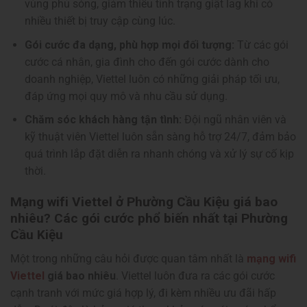
vùng phủ sóng, giảm thiểu tình trạng giật lag khi có
nhiều thiết bị truy cập cùng lúc.
Gói cước đa dạng, phù hợp mọi đối tượng:
Từ các gói
cước cá nhân, gia đình cho đến gói cước dành cho
doanh nghiệp, Viettel luôn có những giải pháp tối ưu,
đáp ứng mọi quy mô và nhu cầu sử dụng.
Chăm sóc khách hàng tận tình:
Đội ngũ nhân viên và
kỹ thuật viên Viettel luôn sẵn sàng hỗ trợ 24/7, đảm bảo
quá trình lắp đặt diễn ra nhanh chóng và xử lý sự cố kịp
thời.
Mạng wifi Viettel ở Phường Cầu Kiệu giá bao
nhiêu? Các gói cước phổ biến nhất tại Phường
Cầu Kiệu
Một trong những câu hỏi được quan tâm nhất là
mạng wifi
Viettel
giá bao nhiêu
. Viettel luôn đưa ra các gói cước
cạnh tranh với mức giá hợp lý, đi kèm nhiều ưu đãi hấp