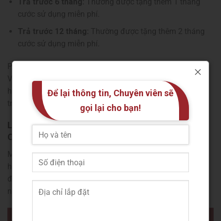
Trả trước 6 tháng:
Thường được tặng thêm 1 tháng
cước sử dụng miễn phí.
Trả trước 12 tháng:
Thường được tặng thêm 2 tháng
cước sử dụng miễn phí.
Phí hòa mạng ban đầu có thể là 300.000 VNĐ, tuy nhiên
Viettel thường có các chương trình khuyến mãi miễn phí
hoặc giảm phí hòa mạng khi khách hàng đăng ký các gói
Để lại thông tin, Chuyên viên sẽ
trả trước.
gọi lại cho bạn!
Lắp Wifi Viettel ở Phường Cầu Kiệu tặng
Camera: Ưu đãi hấp dẫn nhất mùa
Một trong những chương trình khuyến mãi nổi bật nhất
hiện nay là
lắp wifi Viettel tặng camera
. Đây là ưu đãi
đặc biệt mà Viettel dành cho khách hàng, giúp bảo vệ an
ninh cho ngôi nhà của bạn một cách tối ưu.