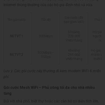
Internet thông thường của các hộ gia đình nhỏ và vừa.
Giá cước (đã
Tên gói cước
Tốc độ
Phù hợ
bao gồm VAT)
Khoảng
Hộ gia đ
NETVT1
300Mbps
220.000
người, 
VNĐ/tháng
cơ 
Khoảng
Hộ gia đ
500Mbps –
NETVT2
265.000
thành viê
1Gbps
VNĐ/tháng
thiết bị 
Lưu ý: Các gói cước này thường đi kèm modem WiFi 6 miễn
phí.
Gói cước Mesh WiFi – Phủ sóng tối đa cho nhà nhiều
tầng
Đối với nhà phố, biệt thự hoặc các căn hộ có diện tích lớn,