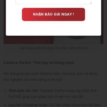
Lắp mạng wifi phường Cầu Kiệu tặng camera
Camera Viettel: Tích hợp và thông minh
Khi đăng ký gói cước Internet kèm Camera, bạn sẽ được
trải nghiệm các tính năng vượt trội:
Hình ảnh sắc nét:
Camera Viettel cung cấp hình ảnh
Full HD, giúp bạn quan sát rõ nét mọi chi tiết.
Lưu trữ Cloud an toàn:
Dữ liệu video được lưu trữ trên