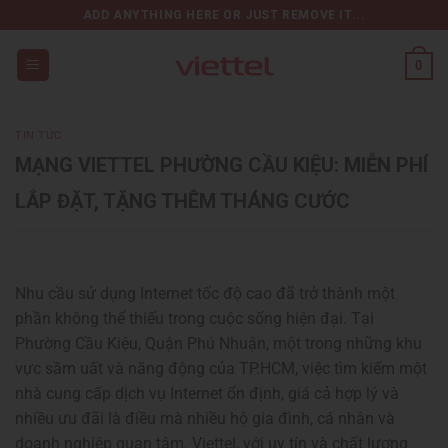
Chuyển
ADD ANYTHING HERE OR JUST REMOVE IT...
đến
nội
0
dung
TIN TỨC
MẠNG VIETTEL PHƯỜNG CẦU KIỆU: MIỄN PHÍ
LẮP ĐẶT, TẶNG THÊM THÁNG CƯỚC
Nhu cầu sử dụng Internet tốc độ cao đã trở thành một
phần không thể thiếu trong cuộc sống hiện đại. Tại
Phường Cầu Kiệu, Quận Phú Nhuận, một trong những khu
vực sầm uất và năng động của TP.HCM, việc tìm kiếm một
nhà cung cấp dịch vụ Internet ổn định, giá cả hợp lý và
nhiều ưu đãi là điều mà nhiều hộ gia đình, cá nhân và
doanh nghiệp quan tâm. Viettel, với uy tín và chất lượng