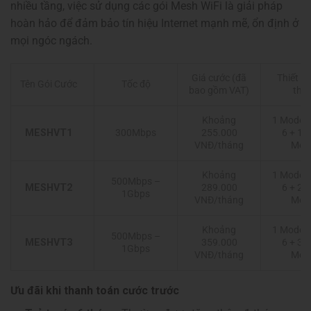
nhiều tầng, việc sử dụng các gói Mesh WiFi là giải pháp
hoàn hảo để đảm bảo tín hiệu Internet mạnh mẽ, ổn định ở
mọi ngóc ngách.
Giá cước (đã
Thiết bị
Tên Gói Cước
Tốc độ
bao gồm VAT)
the
Khoảng
1 Modem
MESHVT1
300Mbps
255.000
6 + 1 W
VNĐ/tháng
Mes
Khoảng
1 Modem
500Mbps –
MESHVT2
289.000
6 + 2 W
1Gbps
VNĐ/tháng
Mes
Khoảng
1 Modem
500Mbps –
MESHVT3
359.000
6 + 3 W
1Gbps
VNĐ/tháng
Mes
Ưu đãi khi thanh toán cước trước