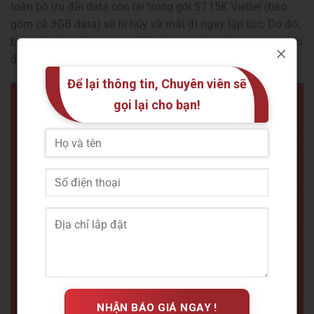
toàn bộ ưu đãi data còn lại trong gói ST15K Viettel (bao
gồm cả 3GB data) sẽ bị hủy và mất đi ngay lập tức. Do đó,
bạn chỉ nên hủy khi data đã hết hoặc sắp hết, và bạn muốn
đăng ký một gói cước khác ngay.
Để lại thông tin, Chuyên viên sẽ
gọi lại cho bạn!