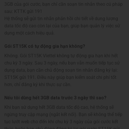
3GB của gói cước, bạn chỉ cần soạn tin nhắn theo cú pháp
sau: KTTK gửi 191
Hệ thống sẽ gửi tin nhắn phản hồi chi tiết về dung lượng
data tốc độ cao còn lại của bạn, giúp bạn quản lý việc sử
dụng một cách hiệu quả.
Gói ST15K có tự động gia hạn không?
Không. Gói ST15K Viettel không tự động gia hạn khi hết
chu kỳ 3 ngày. Sau 3 ngày, nếu bạn vẫn muốn tiếp tục sử
dụng data, bạn cần chủ động soạn tin nhắn đăng ký lại:
ST15K gửi 191. Điều này giúp bạn kiểm soát chi phí tốt
hơn, chỉ đăng ký khi thực sự cần.
Nếu tôi dùng hết 3GB data trước 3 ngày thì sao?
Khi bạn sử dụng hết 3GB data tốc độ cao, hệ thống sẽ
ngừng truy cập mạng (ngắt kết nối). Bạn sẽ không thể tiếp
tục lướt web cho đến khi chu kỳ 3 ngày của gói cước kết
thúc, hoặc bạn chủ động đăng ký lại gói cước ST15K gửi