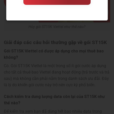
Hủy gói ST15K Viettel như thế nào?
Giải đáp các câu hỏi thường gặp về gói ST15K
Gói ST15K Viettel có được áp dụng cho mọi thuê bao
không?
Có. Gói ST15K Viettel là một trong số ít gói cước áp dụng
cho tất cả thuê bao Viettel đang hoạt động (trả trước và trả
sau) mà không cần phải nằm trong danh sách ưu đãi. Đây
là lý do khiến gói cước này trở nên cực kỳ phổ biến.
Cách kiểm tra dung lượng data còn lại của ST15K như
thế nào?
Để kiểm tra xem bạn đã dùng hết bao nhiêu data trong