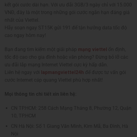
kết gói cước dài hạn. Với ưu đãi 3GB/3 ngày chỉ với 15.000
VNĐ, đây là một trong những gói cước ngắn hạn đáng giá
nhất của Viettel.
Hãy soạn ngay ST15K gửi 191 để tận hưởng data tốc độ
cao ngay hôm nay!
Bạn đang tìm kiếm một giải pháp
mạng viettel
ổn định,
tốc độ cao cho gia đình hoặc văn phòng? Đừng bỏ lỡ các
ưu đãi lắp mạng Internet Viettel cực kỳ hấp dẫn.
Liên hệ ngay với
lapmangviettel24h
để được tư vấn gói
cước Internet cáp quang Viettel phù hợp nhất!
Mọi thông tin chi tiết xin liên hệ:
CN TP.HCM: 258 Cách Mạng Tháng 8, Phường 12, Quận
10, TP.HCM
CN Hà Nội: Số 1 Giang Văn Minh, Kim Mã, Ba Đình, Hà
Nội