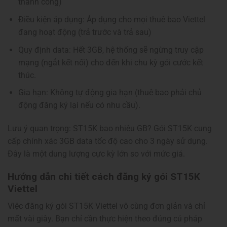
thành công)
Điều kiện áp dụng: Áp dụng cho mọi thuê bao Viettel
đang hoạt động (trả trước và trả sau)
Quy định data: Hết 3GB, hệ thống sẽ ngừng truy cập
mạng (ngắt kết nối) cho đến khi chu kỳ gói cước kết
thúc.
Gia hạn: Không tự động gia hạn (thuê bao phải chủ
động đăng ký lại nếu có nhu cầu).
Lưu ý quan trọng: ST15K bao nhiêu GB? Gói ST15K cung
cấp chính xác 3GB data tốc độ cao cho 3 ngày sử dụng.
Đây là một dung lượng cực kỳ lớn so với mức giá.
Hướng dẫn chi tiết cách đăng ký gói ST15K
Viettel
Việc đăng ký gói ST15K Viettel vô cùng đơn giản và chỉ
mất vài giây. Bạn chỉ cần thực hiện theo đúng cú pháp