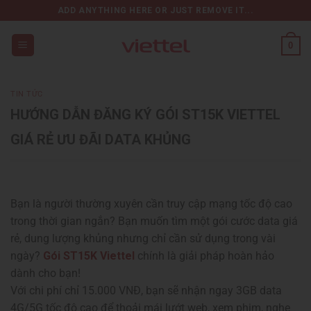
Chuyển
ADD ANYTHING HERE OR JUST REMOVE IT...
đến
nội
0
dung
TIN TỨC
HƯỚNG DẪN ĐĂNG KÝ GÓI ST15K VIETTEL
GIÁ RẺ ƯU ĐÃI DATA KHỦNG
Bạn là người thường xuyên cần truy cập mạng tốc độ cao
trong thời gian ngắn? Bạn muốn tìm một gói cước data giá
rẻ, dung lượng khủng nhưng chỉ cần sử dụng trong vài
ngày?
Gói ST15K Viettel
chính là giải pháp hoàn hảo
dành cho bạn!
Với chi phí chỉ 15.000 VNĐ, bạn sẽ nhận ngay 3GB data
4G/5G tốc độ cao để thoải mái lướt web, xem phim, nghe