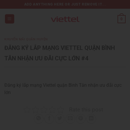
Chuyển
ADD ANYTHING HERE OR JUST REMOVE IT...
đến
nội
0
dung
KHUYẾN MÃI QUẬN HUYỆN
ĐĂNG KÝ LẮP MẠNG VIETTEL QUẬN BÌNH
TÂN NHẬN ƯU ĐÃI CỰC LỚN #4
Đăng ký lắp mạng Viettel quận Bình Tân nhận ưu đãi cực
lớn
Rate this post