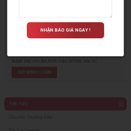
Trang web
Lưu tên của tôi, email, và trang web trong trình
duyệt này cho lần bình luận kế tiếp của tôi.
TIN TỨC
Câu Hỏi Thường Gặp
Tin Tức Viettel