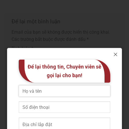
Để lại một bình luận
Email của bạn sẽ không được hiển thị công khai.
Các trường bắt buộc được đánh dấu
*
Bình luận
*
Để lại thông tin, Chuyên viên sẽ
gọi lại cho bạn!
Tên
*
Email
*