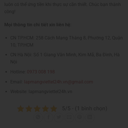
luôn có thể ứng tiền khi thực sự cần thiết. Chúc bạn thành
công!
Mọi thông tin chi tiết xin liên hệ:
CN TP.HCM: 258 Cách Mạng Tháng 8, Phường 12, Quận
10, TP.HCM
CN Hà Nội: Số 1 Giang Văn Minh, Kim Mã, Ba Đình, Hà
Nội
Hotline:
0973 008 198
Email:
lapmangviettel24h.vn@gmail.com
Website: lapmangviettel24h.vn
5/5 - (1 bình chọn)