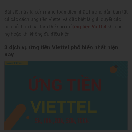
Bài viết này là cẩm nang toàn diện nhất, hướng dẫn bạn tất
cả các cách ứng tiền Viettel và đặc biệt là giải quyết các
câu hỏi hóc búa: làm thế nào để
ứng tiền Viettel
khi còn
nợ hoặc khi không đủ điều kiện.
3 dịch vụ ứng tiền Viettel phổ biến nhất hiện
nay