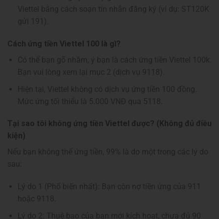
Viettel bằng cách soạn tin nhắn đăng ký (ví dụ: ST120K
gửi 191).
Cách ứng tiền Viettel 100 là gì?
Có thể bạn gõ nhầm, ý bạn là cách ứng tiền Viettel 100k.
Bạn vui lòng xem lại mục 2 (dịch vụ 9118).
Hiện tại, Viettel không có dịch vụ ứng tiền 100 đồng.
Mức ứng tối thiểu là 5.000 VNĐ qua 5118.
Tại sao tôi không ứng tiền Viettel được? (Không đủ điều
kiện)
Nếu bạn không thể ứng tiền, 99% là do một trong các lý do
sau:
Lý do 1 (Phổ biến nhất): Bạn còn nợ tiền ứng của 911
hoặc 9118.
Lý do 2: Thuê bao của bạn mới kích hoạt, chưa đủ 90