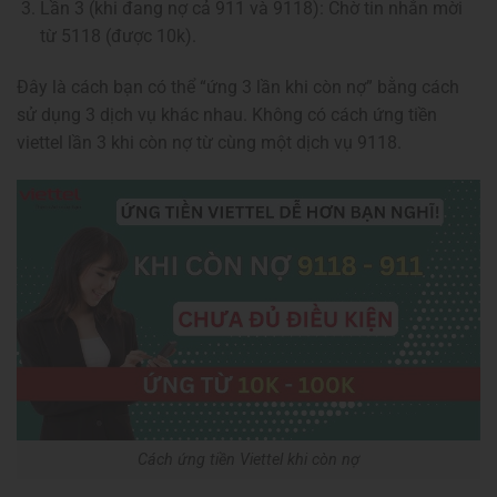
Lần 3 (khi đang nợ cả 911 và 9118): Chờ tin nhắn mời
từ 5118 (được 10k).
Đây là cách bạn có thể “ứng 3 lần khi còn nợ” bằng cách
sử dụng 3 dịch vụ khác nhau. Không có cách ứng tiền
viettel lần 3 khi còn nợ từ cùng một dịch vụ 9118.
Cách ứng tiền Viettel khi còn nợ