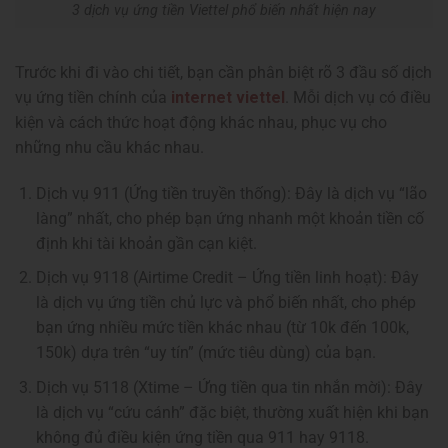
3 dịch vụ ứng tiền Viettel phổ biến nhất hiện nay
Trước khi đi vào chi tiết, bạn cần phân biệt rõ 3 đầu số dịch
vụ ứng tiền chính của
internet viettel
. Mỗi dịch vụ có điều
kiện và cách thức hoạt động khác nhau, phục vụ cho
những nhu cầu khác nhau.
Dịch vụ 911 (Ứng tiền truyền thống): Đây là dịch vụ “lão
làng” nhất, cho phép bạn ứng nhanh một khoản tiền cố
định khi tài khoản gần cạn kiệt.
Dịch vụ 9118 (Airtime Credit – Ứng tiền linh hoạt): Đây
là dịch vụ ứng tiền chủ lực và phổ biến nhất, cho phép
bạn ứng nhiều mức tiền khác nhau (từ 10k đến 100k,
150k) dựa trên “uy tín” (mức tiêu dùng) của bạn.
Dịch vụ 5118 (Xtime – Ứng tiền qua tin nhắn mời): Đây
là dịch vụ “cứu cánh” đặc biệt, thường xuất hiện khi bạn
không đủ điều kiện ứng tiền qua 911 hay 9118.