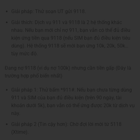
Giải pháp: Thử soạn UT gửi 9118.
Giải thích: Dịch vụ 911 và 9118 là 2 hệ thống khác
nhau. Nếu bạn mới chỉ nợ 911, bạn vẫn có thể đủ điều
kiện ứng tiền qua 9118 (nếu SIM bạn đủ điều kiện tiêu
dùng). Hệ thống 9118 sẽ mời bạn ứng 10k, 20k, 50k…
tùy mức độ.
Đang nợ 9118 (ví dụ nợ 100k) nhưng cần tiền gấp (Đây là
trường hợp phổ biến nhất)
Giải pháp 1: Thử bấm *911#. Nếu bạn chưa từng dùng
911 và SIM của bạn đủ điều kiện (trên 90 ngày, tài
khoản dưới 5k), bạn vẫn có thể ứng được 20k từ dịch vụ
này.
Giải pháp 2 (Tin cậy hơn): Chờ đợi lời mời từ 5118
(Xtime).