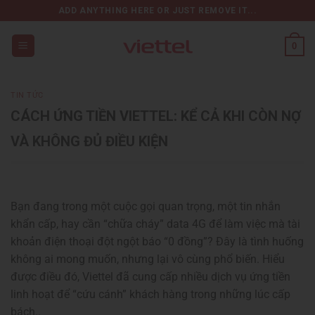
Chuyển
ADD ANYTHING HERE OR JUST REMOVE IT...
đến
nội
0
dung
TIN TỨC
CÁCH ỨNG TIỀN VIETTEL: KỂ CẢ KHI CÒN NỢ
VÀ KHÔNG ĐỦ ĐIỀU KIỆN
Bạn đang trong một cuộc gọi quan trọng, một tin nhắn
khẩn cấp, hay cần “chữa cháy” data 4G để làm việc mà tài
khoản điện thoại đột ngột báo “0 đồng”? Đây là tình huống
không ai mong muốn, nhưng lại vô cùng phổ biến. Hiểu
được điều đó, Viettel đã cung cấp nhiều dịch vụ ứng tiền
linh hoạt để “cứu cánh” khách hàng trong những lúc cấp
bách..