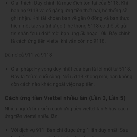
Giải thích: Đây chính là mục đích tồn tại của 5118. Khi
bạn nợ 9118 và cố gắng ứng tiền thất bại, hệ thống sẽ
ghi nhận. Khi tài khoản bạn về gần 0 đồng và bạn thực
hiện một tác vụ (như gọi), hệ thống 5118 có thể sẽ gửi
tin nhắn “cứu đói” mời bạn ứng 5k hoặc 10k. Đây chính
là cách ứng tiền viettel khi vẫn còn nợ 9118.
Đã nợ cả 911 và 9118
Giải pháp: Hy vọng duy nhất của bạn là lời mời từ 5118.
Đây là “cửa” cuối cùng. Nếu 5118 không mời, bạn không
còn cách nào khác ngoài việc nạp tiền.
Cách ứng tiền Viettel nhiều lần (Lần 3, Lần 5)
Nhiều người tìm kiếm cách ứng tiền viettel lần 5 hay cách
ứng tiền viettel nhiều lần.
Với dịch vụ 911: Bạn chỉ được ứng 1 lần duy nhất. Sau