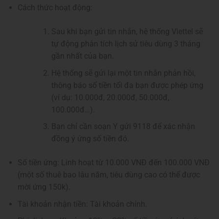
Cách thức hoạt động:
Sau khi bạn gửi tin nhắn, hệ thống Viettel sẽ
tự động phân tích lịch sử tiêu dùng 3 tháng
gần nhất của bạn.
Hệ thống sẽ gửi lại một tin nhắn phản hồi,
thông báo số tiền tối đa bạn được phép ứng
(ví dụ: 10.000đ, 20.000đ, 50.000đ,
100.000đ…).
Bạn chỉ cần soạn Y gửi 9118 để xác nhận
đồng ý ứng số tiền đó.
Số tiền ứng: Linh hoạt từ 10.000 VNĐ đến 100.000 VNĐ
(một số thuê bao lâu năm, tiêu dùng cao có thể được
mời ứng 150k).
Tài khoản nhận tiền: Tài khoản chính.