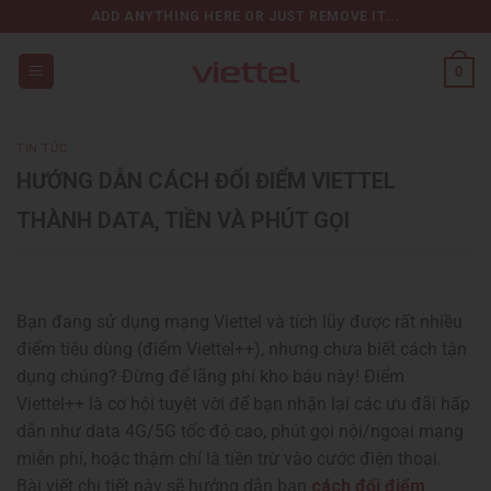
Chuyển
ADD ANYTHING HERE OR JUST REMOVE IT...
đến
nội
0
dung
TIN TỨC
HƯỚNG DẪN CÁCH ĐỔI ĐIỂM VIETTEL
THÀNH DATA, TIỀN VÀ PHÚT GỌI
Bạn đang sử dụng mạng Viettel và tích lũy được rất nhiều
điểm tiêu dùng (điểm Viettel++), nhưng chưa biết cách tận
dụng chúng? Đừng để lãng phí kho báu này! Điểm
Viettel++ là cơ hội tuyệt vời để bạn nhận lại các ưu đãi hấp
dẫn như data 4G/5G tốc độ cao, phút gọi nội/ngoại mạng
miễn phí, hoặc thậm chí là tiền trừ vào cước điện thoại.
Bài viết chi tiết này sẽ hướng dẫn bạn
cách đổi điểm