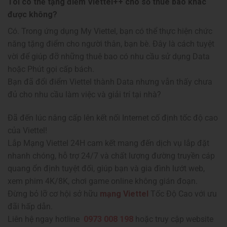
Tôi có thể tặng điểm Viettel++ cho số thuê bao khác
được không?
Có. Trong ứng dụng My Viettel, bạn có thể thực hiện chức
năng tặng điểm cho người thân, bạn bè. Đây là cách tuyệt
vời để giúp đỡ những thuê bao có nhu cầu sử dụng Data
hoặc Phút gọi cấp bách.
Bạn đã đổi điểm Viettel thành Data nhưng vẫn thấy chưa
đủ cho nhu cầu làm việc và giải trí tại nhà?
Đã đến lúc nâng cấp lên kết nối Internet cố định tốc độ cao
của Viettel!
Lắp Mạng Viettel 24H cam kết mang đến dịch vụ lắp đặt
nhanh chóng, hỗ trợ 24/7 và chất lượng đường truyền cáp
quang ổn định tuyệt đối, giúp bạn và gia đình lướt web,
xem phim 4K/8K, chơi game online không gián đoạn.
Đừng bỏ lỡ cơ hội sở hữu
mạng Viettel
Tốc Độ Cao với ưu
đãi hấp dẫn.
Liên hệ ngay hotline
0973 008 198
hoặc truy cập website