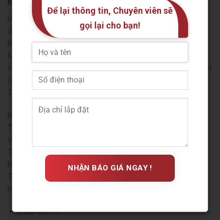
My Viettel
Để lại thông tin, Chuyên viên sẽ
Ứng dụng My Viettel là kênh đổi điểm trực quan, dễ sử
gọi lại cho bạn!
dụng nhất và được nhiều khách hàng Viettel tin dùng.
Bước 1: Mở ứng dụng và đăng nhập
Mở ứng dụng My Viettel trên điện thoại. Nếu chưa có, bạn
có thể tải về từ App Store (cho iOS) hoặc Google Play Store
(cho Android).
Tiến hành đăng nhập bằng số điện thoại của bạn.
Bước 2: Truy cập khu vực đổi quà Viettel++
Tại màn hình chính của ứng dụng, tìm và chọn mục
Viettel++.
Tiếp theo, nhấn vào nút đổi quà để xem các ưu đãi.
Bước 3: Chọn và xác nhận loại quà tặng
Trong giao diện đổi quà, bạn lựa chọn danh mục quà tặng
mong muốn:
Data 4G/5G