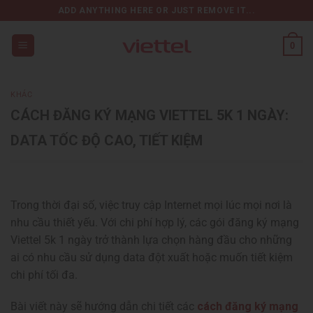
Chuyển
ADD ANYTHING HERE OR JUST REMOVE IT...
đến
nội
0
dung
KHÁC
CÁCH ĐĂNG KÝ MẠNG VIETTEL 5K 1 NGÀY:
DATA TỐC ĐỘ CAO, TIẾT KIỆM
Trong thời đại số, việc truy cập Internet mọi lúc mọi nơi là
nhu cầu thiết yếu. Với chi phí hợp lý, các gói đăng ký mạng
Viettel 5k 1 ngày trở thành lựa chọn hàng đầu cho những
ai có nhu cầu sử dụng data đột xuất hoặc muốn tiết kiệm
chi phí tối đa.
Bài viết này sẽ hướng dẫn chi tiết các
cách đăng ký mạng