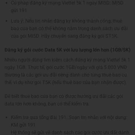
Cú pháp đăng ký mạng Viettel 5k 1 ngày MI5D: MỊ5D
gửi 191
Lưu ý: Nếu tin nhắn đăng ký không thành công, thuê
bao của bạn có thể không nằm trong danh sách ưu đãi
của gói MI5D. Hãy chuyển sang đăng ký gói ST5K.
Đăng ký gói cước Data 5K với lưu lượng lớn hơn (1GB/5K)
Nhiều người dùng tìm kiếm cách đăng ký mạng Viettel 5k 1
ngày 1GB. Thực tế, gói cước 1GB/ngày với giá 5.000 VNĐ
thường là các gói ưu đãi riêng dành cho từng thuê bao cụ
thể, ví dụ như gói T5K (nếu thuê bao của bạn nhận được).
Để biết thuê bao của bạn có được hưởng ưu đãi các gói
data lớn hơn không, bạn có thể kiểm tra:
Kiểm tra qua tổng đài 191: Soạn tin nhắn với nội dung:
KM gửi 191
Hệ thống sẽ gửi về danh sách các gói cước ưu đãi dành