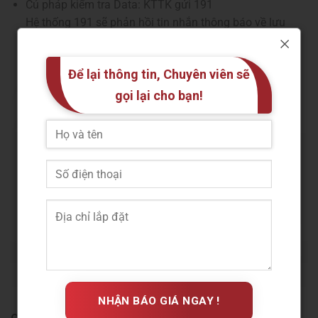
Cú pháp kiểm tra Data: KTTK gửi 191
Hệ thống 191 sẽ phản hồi tin nhắn thông báo về lưu
lượng 4G/5G tốc độ cao còn lại của gói cước đang sử
dụng.
Để lại thông tin, Chuyên viên sẽ
gọi lại cho bạn!
Cách kiểm tra lưu lượng Data