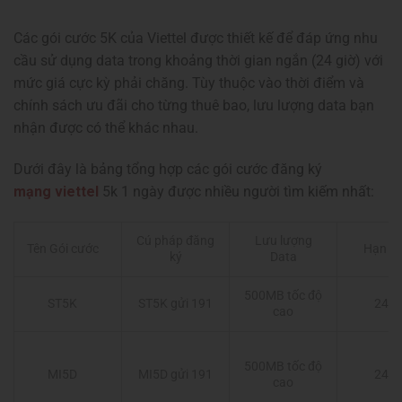
Các gói cước 5K của Viettel được thiết kế để đáp ứng nhu
cầu sử dụng data trong khoảng thời gian ngắn (24 giờ) với
mức giá cực kỳ phải chăng. Tùy thuộc vào thời điểm và
chính sách ưu đãi cho từng thuê bao, lưu lượng data bạn
nhận được có thể khác nhau.
Dưới đây là bảng tổng hợp các gói cước đăng ký
mạng viettel
5k 1 ngày được nhiều người tìm kiếm nhất:
Cú pháp đăng
Lưu lượng
Tên Gói cước
Hạn d
ký
Data
500MB tốc độ
ST5K
ST5K gửi 191
24 g
cao
500MB tốc độ
MI5D
MI5D gửi 191
24 g
cao