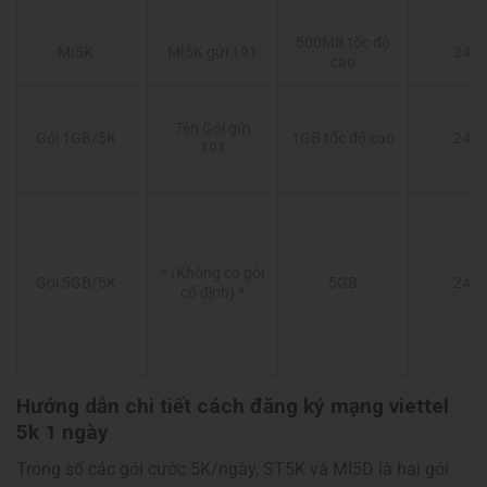
500MB tốc độ
MI5K
MI5K gửi 191
24 g
cao
Tên Gói gửi
Gói 1GB/5K
1GB tốc độ cao
24 g
191
* (Không có gói
Gói 5GB/5K
5GB
24 g
cố định) *
Hướng dẫn chi tiết cách đăng ký mạng viettel
5k 1 ngày
Trong số các gói cước 5K/ngày, ST5K và MI5D là hai gói