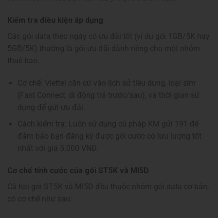
Kiểm tra điều kiện áp dụng
Các gói data theo ngày có ưu đãi tốt (ví dụ gói 1GB/5K hay
5GB/5K) thường là gói ưu đãi dành riêng cho một nhóm
thuê bao.
Cơ chế: Viettel căn cứ vào lịch sử tiêu dùng, loại sim
(Fast Connect, di động trả trước/sau), và thời gian sử
dụng để gửi ưu đãi.
Cách kiểm tra: Luôn sử dụng cú pháp KM gửi 191 để
đảm bảo bạn đăng ký được gói cước có lưu lượng tốt
nhất với giá 5.000 VNĐ.
Cơ chế tính cước của gói ST5K và MI5D
Cả hai gói ST5K và MI5D đều thuộc nhóm gói data cơ bản,
có cơ chế như sau: