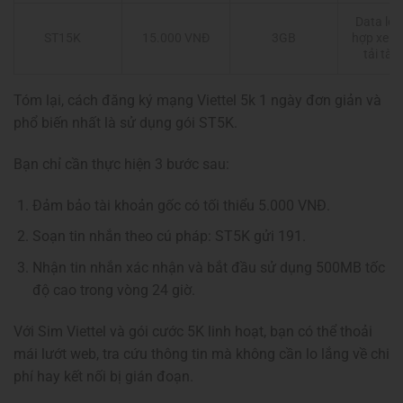
Data lớn
ST15K
15.000 VNĐ
3GB
hợp xem 
tải tài l
Tóm lại, cách đăng ký mạng Viettel 5k 1 ngày đơn giản và
phổ biến nhất là sử dụng gói ST5K.
Bạn chỉ cần thực hiện 3 bước sau:
Đảm bảo tài khoản gốc có tối thiểu 5.000 VNĐ.
Soạn tin nhắn theo cú pháp: ST5K gửi 191.
Nhận tin nhắn xác nhận và bắt đầu sử dụng 500MB tốc
độ cao trong vòng 24 giờ.
Với Sim Viettel và gói cước 5K linh hoạt, bạn có thể thoải
mái lướt web, tra cứu thông tin mà không cần lo lắng về chi
phí hay kết nối bị gián đoạn.