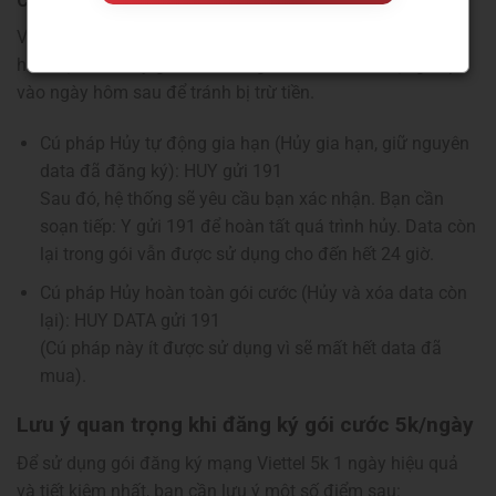
Cách hủy gói cước mạng Viettel 5K 1 Ngày
Vì hầu hết các gói 5K/ngày đều có tính năng tự động gia
hạn, bạn nên hủy gói nếu không có nhu cầu sử dụng tiếp
vào ngày hôm sau để tránh bị trừ tiền.
Cú pháp Hủy tự động gia hạn (Hủy gia hạn, giữ nguyên
data đã đăng ký): HUY gửi 191
Sau đó, hệ thống sẽ yêu cầu bạn xác nhận. Bạn cần
soạn tiếp: Y gửi 191 để hoàn tất quá trình hủy. Data còn
lại trong gói vẫn được sử dụng cho đến hết 24 giờ.
Cú pháp Hủy hoàn toàn gói cước (Hủy và xóa data còn
lại): HUY DATA gửi 191
(Cú pháp này ít được sử dụng vì sẽ mất hết data đã
mua).
Lưu ý quan trọng khi đăng ký gói cước 5k/ngày
Để sử dụng gói đăng ký mạng Viettel 5k 1 ngày hiệu quả
và tiết kiệm nhất, bạn cần lưu ý một số điểm sau: