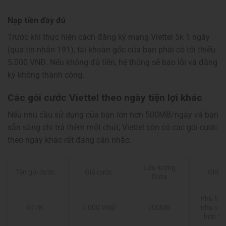
Nạp tiền đầy đủ
Trước khi thực hiện cách đăng ký mạng Viettel 5k 1 ngày
(qua tin nhắn 191), tài khoản gốc của bạn phải có tối thiểu
5.000 VNĐ. Nếu không đủ tiền, hệ thống sẽ báo lỗi và đăng
ký không thành công.
Các gói cước Viettel theo ngày tiện lợi khác
Nếu nhu cầu sử dụng của bạn lớn hơn 500MB/ngày và bạn
sẵn sàng chi trả thêm một chút, Viettel còn có các gói cước
theo ngày khác rất đáng cân nhắc:
Lưu lượng
Tên gói cước
Giá cước
Ghi c
Data
Phù hợp
ST7K
7.000 VNĐ
700MB
nhu cầu
hơn ST