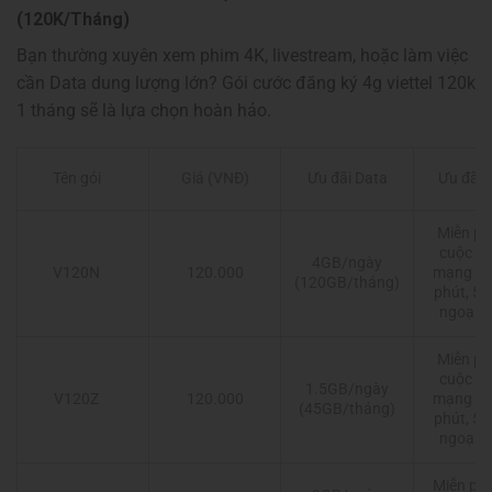
(120K/Tháng)
Bạn thường xuyên xem phim 4K, livestream, hoặc làm việc
cần Data dung lượng lớn? Gói cước đăng ký 4g viettel 120k
1 tháng sẽ là lựa chọn hoàn hảo.
Giá (VNĐ)
Ưu đãi Data
Ưu đãi 
Tên gói
Miễn ph
cuộc gọ
4GB/ngày
120.000
mạng dư
V120N
(120GB/tháng)
phút, 50
ngoại 
Miễn ph
cuộc gọ
1.5GB/ngày
120.000
mạng dư
V120Z
(45GB/tháng)
phút, 50
ngoại 
Miễn phí