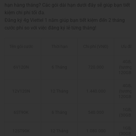
hạn hàng tháng? Các gói dài hạn dưới đây sẽ giúp bạn tiết
kiệm chi phí tối đa.
Đăng ký 4g Viettel 1 năm giúp bạn tiết kiệm đến 2 tháng
cước phí so với việc đăng ký lẻ từng tháng!
Thời hạn
Chi phí (VNĐ)
Ưu đãi 
Tên gói cước
4GB/n
6 Tháng
720.000
(tương 
6V120N
120GB/t
4GB/n
12 Tháng
1.440.000
(tương 
12V120N
120GB/t
1GB/n
6 Tháng
540.000
6ST90K
(30GB/t
1GB/n
12 Tháng
1.080.000
12ST90K
(30GB/t