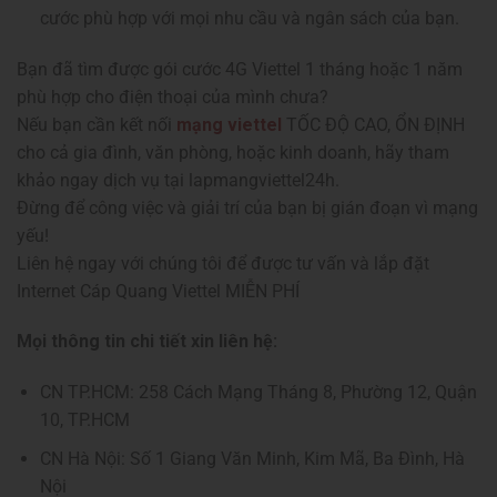
cước phù hợp với mọi nhu cầu và ngân sách của bạn.
Bạn đã tìm được gói cước 4G Viettel 1 tháng hoặc 1 năm
phù hợp cho điện thoại của mình chưa?
Nếu bạn cần kết nối
mạng viettel
TỐC ĐỘ CAO, ỔN ĐỊNH
cho cả gia đình, văn phòng, hoặc kinh doanh, hãy tham
khảo ngay dịch vụ tại lapmangviettel24h.
Đừng để công việc và giải trí của bạn bị gián đoạn vì mạng
yếu!
Liên hệ ngay với chúng tôi để được tư vấn và lắp đặt
Internet Cáp Quang Viettel MIỄN PHÍ
Mọi thông tin chi tiết xin liên hệ:
CN TP.HCM: 258 Cách Mạng Tháng 8, Phường 12, Quận
10, TP.HCM
CN Hà Nội: Số 1 Giang Văn Minh, Kim Mã, Ba Đình, Hà
Nội