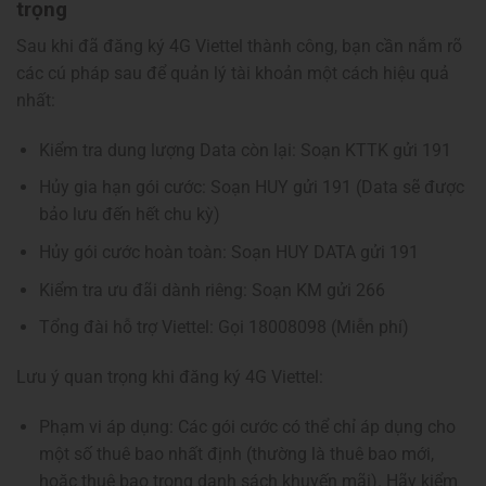
trọng
Sau khi đã đăng ký 4G Viettel thành công, bạn cần nắm rõ
các cú pháp sau để quản lý tài khoản một cách hiệu quả
nhất:
Kiểm tra dung lượng Data còn lại: Soạn KTTK gửi 191
Hủy gia hạn gói cước: Soạn HUY gửi 191 (Data sẽ được
bảo lưu đến hết chu kỳ)
Hủy gói cước hoàn toàn: Soạn HUY DATA gửi 191
Kiểm tra ưu đãi dành riêng: Soạn KM gửi 266
Tổng đài hỗ trợ Viettel: Gọi 18008098 (Miễn phí)
Lưu ý quan trọng khi đăng ký 4G Viettel:
Phạm vi áp dụng: Các gói cước có thể chỉ áp dụng cho
một số thuê bao nhất định (thường là thuê bao mới,
hoặc thuê bao trong danh sách khuyến mãi). Hãy kiểm