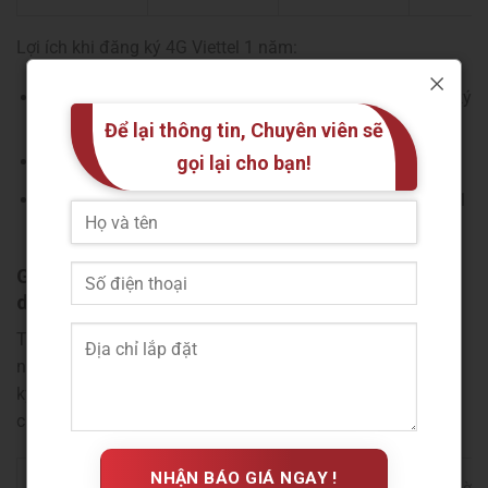
Lợi ích khi đăng ký 4G Viettel 1 năm:
Tiết kiệm: Giảm chi phí đến 2 tháng cước so với đăng ký
hàng tháng.
Để lại thông tin, Chuyên viên sẽ
gọi lại cho bạn!
Ổn định: Không lo hết Data, không lo quên gia hạn.
Tốc độ cao: Data luôn đảm bảo tốc độ cao trong suốt 1
năm.
Gói cước 4G Viettel ngắn hạn: 1, 2, 5 ngày (Sử
dụng gấp)
Trong những trường hợp bạn đi công tác, du lịch ngắn
ngày, hoặc cần Data khẩn cấp, các gói ngắn hạn chỉ đăng
ký 4g viettel 2 ngày hoặc đăng ký 4g viettel 5 ngày sẽ là
cứu cánh hoàn hảo.