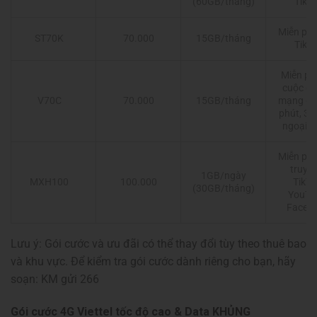
(60GB/tháng)
TikT
Miễn phí
70.000
15GB/tháng
ST70K
TikT
Miễn ph
cuộc gọi
70.000
15GB/tháng
mạng dư
V70C
phút, 30
ngoại 
Miễn phí
truy 
1GB/ngày
MXH100
100.000
TikTo
(30GB/tháng)
YouTu
Faceb
Lưu ý: Gói cước và ưu đãi có thể thay đổi tùy theo thuê bao
và khu vực. Để kiểm tra gói cước dành riêng cho bạn, hãy
soạn: KM gửi 266
Gói cước 4G Viettel tốc độ cao & Data KHỦNG