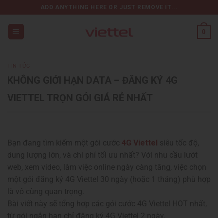
Chuyển
ADD ANYTHING HERE OR JUST REMOVE IT...
đến
nội
0
dung
TIN TỨC
KHÔNG GIỚI HẠN DATA – ĐĂNG KÝ 4G
VIETTEL TRỌN GÓI GIÁ RẺ NHẤT
Bạn đang tìm kiếm một gói cước
4G Viettel
siêu tốc độ,
dung lượng lớn, và chi phí tối ưu nhất? Với nhu cầu lướt
web, xem video, làm việc online ngày càng tăng, việc chọn
một gói đăng ký 4G Viettel 30 ngày (hoặc 1 tháng) phù hợp
là vô cùng quan trọng.
Bài viết này sẽ tổng hợp các gói cước 4G Viettel HOT nhất,
từ gói ngắn hạn chỉ đăng ký 4G Viettel 2 ngày.