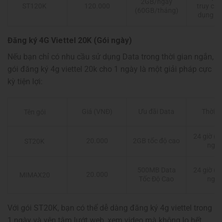
2GB/ngày
120.000
truy cậ
ST120K
(60GB/tháng)
dụng T
Đăng ký 4G Viettel 20K (Gói ngày)
Nếu bạn chỉ có nhu cầu sử dụng Data trong thời gian ngắn,
gói đăng ký 4g viettel 20k cho 1 ngày là một giải pháp cực
kỳ tiện lợi:
Giá (VNĐ)
Ưu đãi Data
Thời g
Tên gói
24 giờ (t
20.000
2GB tốc độ cao
ST20K
ngày
500MB Data
24 giờ (t
20.000
MIMAX20
Tốc Độ Cao
ngày
Với gói ST20K, bạn có thể dễ dàng đăng ký 4g viettel trong
1 ngày và yên tâm lướt web, xem video mà không lo hết