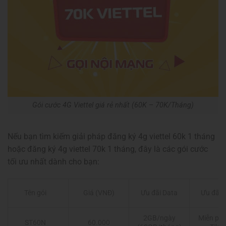
Gói cước 4G Viettel giá rẻ nhất (60K – 70K/Tháng)
Nếu bạn tìm kiếm giải pháp đăng ký 4g viettel 60k 1 tháng
hoặc đăng ký 4g viettel 70k 1 tháng, đây là các gói cước
tối ưu nhất dành cho bạn:
Giá (VNĐ)
Ưu đãi Data
Ưu đãi t
Tên gói
2GB/ngày
Miễn phí
60.000
ST60N