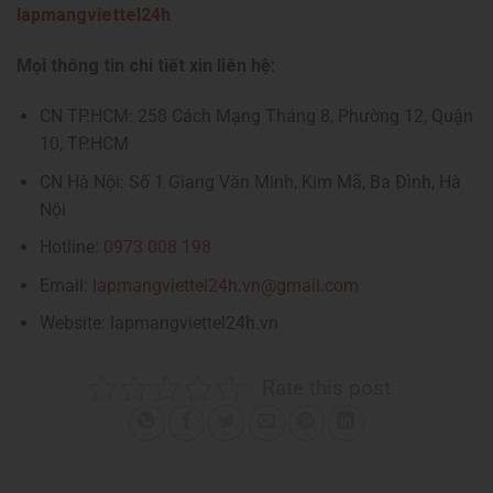
lapmangviettel24h
Mọi thông tin chi tiết xin liên hệ:
CN TP.HCM: 258 Cách Mạng Tháng 8, Phường 12, Quận
10, TP.HCM
CN Hà Nội: Số 1 Giang Văn Minh, Kim Mã, Ba Đình, Hà
Nội
Hotline:
0973 008 198
Email:
lapmangviettel24h.vn@gmail.com
Website: lapmangviettel24h.vn
Rate this post