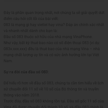
Đây là phần quan trọng nhất, nơi chúng ta sẽ giải quyết dứt
điểm câu hỏi cốt lõi của bài viết:
083 là mạng gì hay viettel hay vina? Đáp án chính xác nhất
và nhanh nhất dành cho bạn là:
Đầu số 083 thuộc sở hữu của nhà mạng VinaPhone.
Như vậy, bất kỳ thuê bao nào có số điện thoại 083 (ví dụ:
083x.xxx.xxx) đều là thuê bao của nhà mạng Vina – nhà
mạng chất lượng uy tín và có sức ảnh hưởng lớn tại Việt
Nam.
Sự ra đời của đầu số 083:
Để hiểu rõ hơn về đầu số 083, chúng ta cần tìm hiểu về lịch
sử chuyển đổi 11 số về 10 số của Bộ thông tin và truyền
thông vào năm 2018.
Trước đây, đầu số 083 không tồn tại. Đầu số gốc 11 số của
Vina đã được chuyển đổi thành 10 số, và đầu 083 chính là