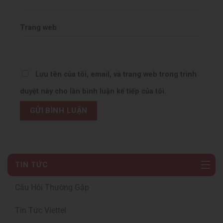
Trang web
Lưu tên của tôi, email, và trang web trong trình
duyệt này cho lần bình luận kế tiếp của tôi.
TIN TỨC
Câu Hỏi Thường Gặp
Tin Tức Viettel