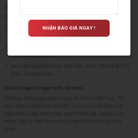
Phù hợp với những người kinh doanh, coi trọng ý nghĩa
phong thủy của con số:
Sim Tam Hoa Giữa (083.AAA.XXX): Ví dụ: 083. 888
.xxxx (Phát Tài Lớn).
Sim Tứ Quý/Ngũ Quý (083.x.AAAA/083.AAAAA): Ví dụ:
083.x.8888 (Đại Phát).
Sim Lặp Kép/Gánh Đảo Cao Cấp: Ví dụ: 083.AB.BA.CD
(Tài Lộc Gánh Đảo).
Sim kết hợp với ngày sinh, kỷ niệm
Nếu bạn không quá quan trọng về “sim số tiến” hay “tứ
quý”, bạn có thể chọn sim 083 có các số cuối trùng với
ngày sinh, ngày cưới, hoặc ngày thành lập công ty của
mình. Đây là chiếc sim mang ý nghĩa cá nhân sâu sắc
nhất.