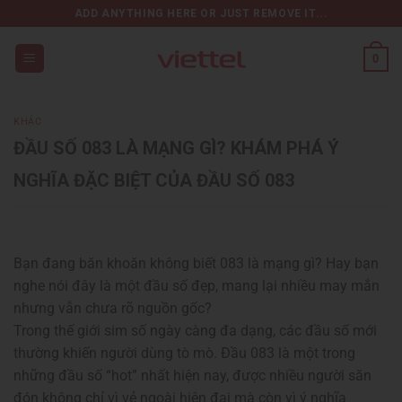
Chuyển
ADD ANYTHING HERE OR JUST REMOVE IT...
đến
nội
0
dung
KHÁC
ĐẦU SỐ 083 LÀ MẠNG GÌ? KHÁM PHÁ Ý
NGHĨA ĐẶC BIỆT CỦA ĐẦU SỐ 083
Bạn đang băn khoăn không biết 083 là mạng gì? Hay bạn
nghe nói đây là một đầu số đẹp, mang lại nhiều may mắn
nhưng vẫn chưa rõ nguồn gốc?
Trong thế giới sim số ngày càng đa dạng, các đầu số mới
thường khiến người dùng tò mò. Đầu 083 là một trong
những đầu số “hot” nhất hiện nay, được nhiều người săn
đón không chỉ vì vẻ ngoài hiện đại mà còn vì ý nghĩa