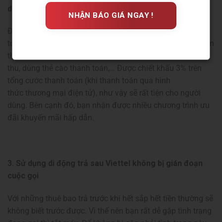
dạng
Đối với dịch vụ di động trả sau Viettel, bạn có thể thanh
toán cước phí hàng tháng dưới nhiều hình thức. Chẳng hạn
thanh toán tại nhà, Internet Banking, ViettelPay, ủy nhiệm
thu, dùng thẻ cào thanh toán,… Được chiết khấu 3% trên
tổng cước thanh toán (khi thanh toán qua hình
thức thương mại điện tử), như vậy sẽ rất tiện cho người
dùng. Bên cạnh đó, bạn nhận được nhiều chương trình ưu
đãi khuyến mãi hấp dẫn.
3. Sử dụng di động trả sau Viettel không bị gián đoạn
cuộc gọi
Với những thuê bao trả trước khi hết sắp hết tiền thường sẽ
không biết trước được. Vì thế nên bạn rất dễ gặp tình trạng