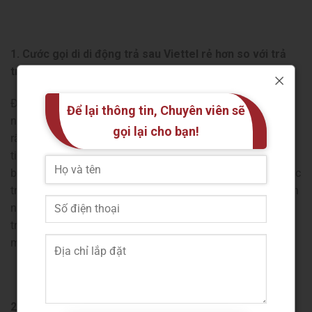
1. Cước gọi di di động trả sau Viettel rẻ hơn so với trả
trước
Điều mà nhiều người dùng quan tâm chính là cước gọi cả
Để lại thông tin, Chuyên viên sẽ
ngoại mạng lẫn nội mạng của thuê bao trả sau sẽ rẻ hơn
gọi lại cho bạn!
rất nhiều so với thuê bao trả trước. Theo thống kê, bạn sẽ
tiết kiệm được khoảng từ 50 – 70% chi phí nếu dùng thuê
bao trả sau Viettel. Bởi vì một lý do rất đơn giản là gói cước
trả trước có giá niêm yết đắt hơn gói cước trả sau. Bạn còn
ngần ngại gì mà không chuyển ngay sang dịch vụ di động
trả sau của Viettel hoặc chuyển thuê bao trả trước của
mình sang gói cước trả sau của Viettel đang khuyến mãi.
2. Hình thức thanh toán cước di động trả sau Viettel đa